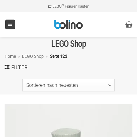
Zum
®
LEGO
Figuren kaufen
Inhalt
springen
LEGO Shop
Home
»
LEGO Shop
»
Seite 123
FILTER