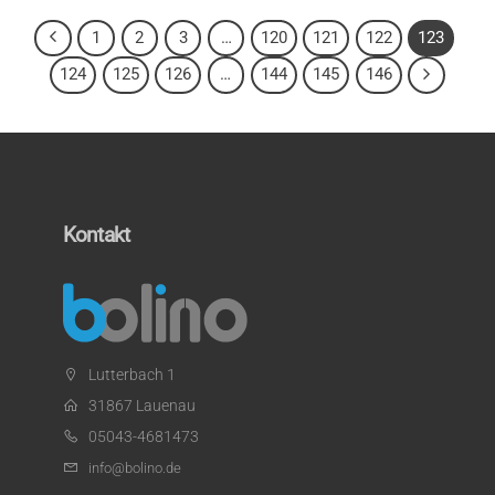
1
2
3
…
120
121
122
123
124
125
126
…
144
145
146
Kontakt
Lutterbach 1
31867 Lauenau
05043-4681473
info@bolino.de