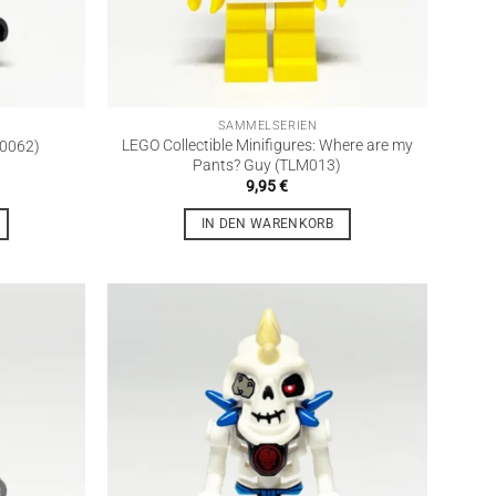
SAMMELSERIEN
LEGO Collectible Minifigures: Where are my
O0062)
Pants? Guy (TLM013)
9,95
€
IN DEN WARENKORB