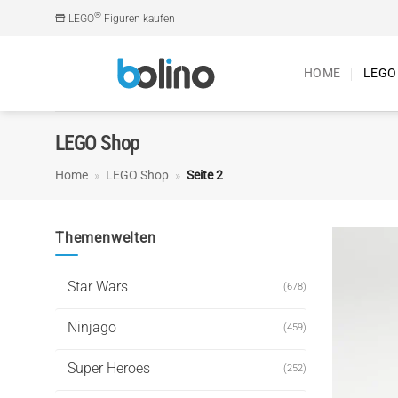
Zum
®
LEGO
Figuren kaufen
Inhalt
springen
HOME
LEGO
LEGO Shop
Home
»
LEGO Shop
»
Seite 2
Themenwelten
Star Wars
(678)
Ninjago
(459)
Super Heroes
(252)