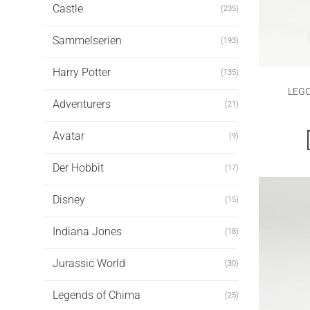
Castle
(235)
Sammelserien
(193)
Harry Potter
(135)
LEGO
Adventurers
(21)
Avatar
(9)
Der Hobbit
(17)
Disney
(15)
Indiana Jones
(18)
Jurassic World
(30)
Legends of Chima
(25)