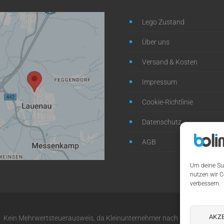
Lego Zustand
Über uns
Versand & Kosten
Impressum
Cookie-Richtlinie
Datenschutz
AGB
Um deine Su
nutzen wir C
verbessern.
AKZ
Kein Mehrwertsteuerausweis, da Kleinunternehmer nach §19 (1) UStG.