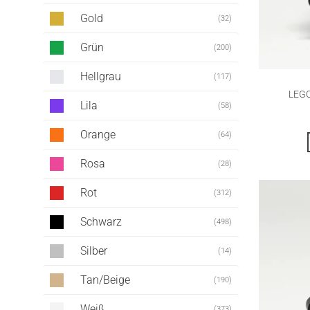
Gold
(32)
Grün
(200)
Hellgrau
(117)
LEGO
Lila
(58)
Orange
(64)
Rosa
(28)
Rot
(312)
Schwarz
(498)
Silber
(14)
Tan/Beige
(190)
Weiß
(373)