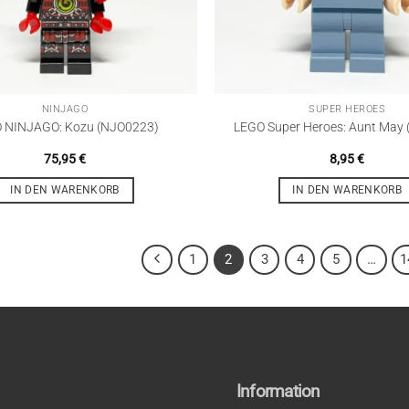
NINJAGO
SUPER HEROES
 NINJAGO: Kozu (NJO0223)
LEGO Super Heroes: Aunt May
75,95
€
8,95
€
IN DEN WARENKORB
IN DEN WARENKORB
1
2
3
4
5
…
1
Information