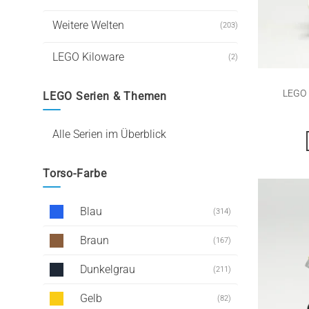
Weitere Welten
(203)
LEGO Kiloware
(2)
LEGO 
LEGO Serien & Themen
Alle Serien im Überblick
Torso-Farbe
Blau
(314)
Braun
(167)
Dunkelgrau
(211)
Gelb
(82)