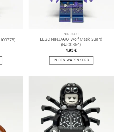
NINJAGO
LEGO NINJAGO: Wolf Mask Guard
NJO0778)
(NJO0854)
4,95
€
IN DEN WARENKORB