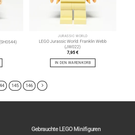
JURASSIC WORLD
LEGO Jurassic World: Franklin Webb
 (SH0544)
(JW022)
7,95
€
IN DEN WARENKORB
44
145
146
Gebrauchte LEGO Minifiguren