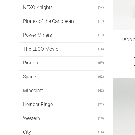
NEXO Knights
(54)
Pirates of the Caribbean
(12)
Power Miners
(12)
LEGO Co
The LEGO Movie
(15)
Piraten
(69)
Space
(62)
Minecraft
(42)
Herr der Ringe
(22)
Western
(18)
City
(16)