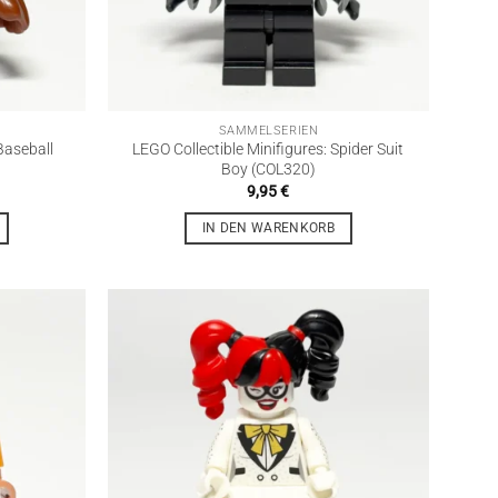
SAMMELSERIEN
Baseball
LEGO Collectible Minifigures: Spider Suit
Boy (COL320)
9,95
€
IN DEN WARENKORB