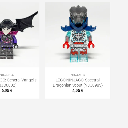
NINJAGO
NINJAGO
O: General Vangelis
LEGO NINJAGO: Spectral
NJO0802)
Dragonian Scout (NJO0983)
6,95
€
4,95
€