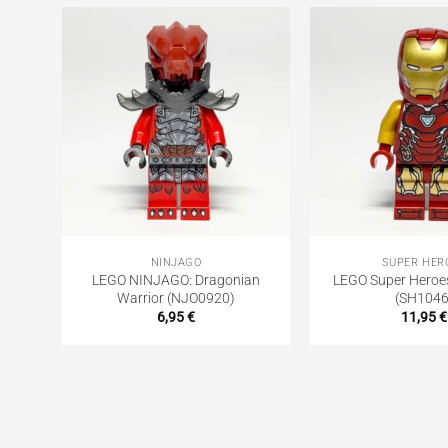
NINJAGO
SUPER HER
LEGO NINJAGO: Dragonian
LEGO Super Heroes
0715)
Warrior (NJO0920)
(SH1046
6,95
€
11,95
€