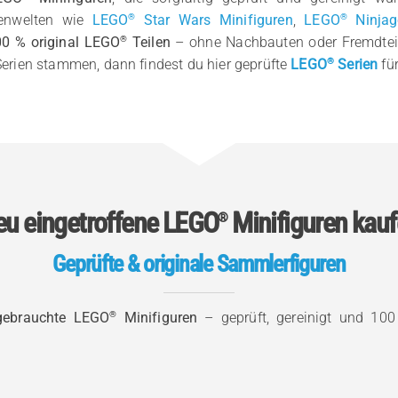
®
®
enwelten wie
LEGO
Star Wars Minifiguren
,
LEGO
Ninjag
®
0 % original LEGO
Teilen
– ohne Nachbauten oder Fremdtei
®
erien stammen, dann findest du hier geprüfte
LEGO
Serien
fü
u eingetroffene LEGO
Minifiguren kau
®
Geprüfte & originale Sammlerfiguren
®
gebrauchte LEGO
Minifiguren
– geprüft, gereinigt und 100 