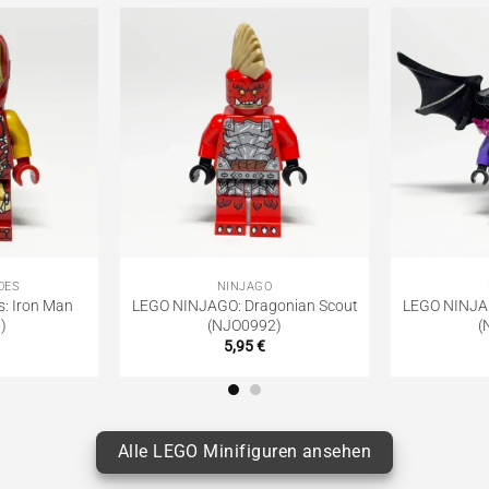
OES
NINJAGO
: Iron Man
LEGO NINJAGO: Dragonian Scout
LEGO NINJAG
)
(NJO0992)
(
5,95
€
Alle LEGO Minifiguren ansehen