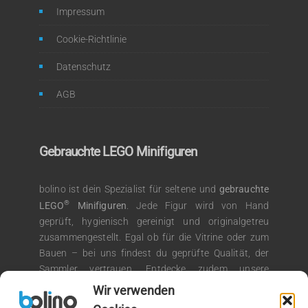
Impressum
Cookie-Richtlinie
Datenschutz
AGB
Gebrauchte LEGO Minifiguren
bolino ist dein Spezialist für seltene und
gebrauchte
®
LEGO
Minifiguren
. Jede Figur wird von Hand
geprüft, hygienisch gereinigt und originalgetreu
zusammengestellt. Egal ob für die Vitrine oder zum
Bauen – bei uns findest du geprüfte Qualität, der
Sammler vertrauen. Entdecke zudem unsere
®
Auswahl an LEGO
Kiloware für kreative
Wir verwenden
Bauprojekte.