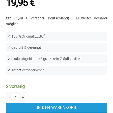
19,95
€
zzgl. 5,49 € Versand (Deutschland) • EU-weiter Versand
möglich
®
✓ 100 % Original LEGO
✓ geprüft & gereinigt
✓ exakt abgebildete Figur – kein Zufallsartikel
✓ sofort versandbereit
2 vorrätig
LEGO Collectible Minifigures: Bagpiper (COL102) Menge
IN DEN WARENKORB