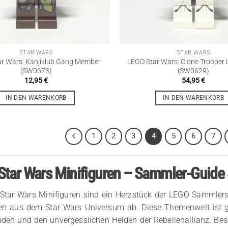
STAR WARS
STAR WARS
r Wars: Kanjiklub Gang Member
LEGO Star Wars: Clone Trooper 
(SW0673)
(SW0629)
12,95
€
54,95
€
IN DEN WARENKORB
IN DEN WARENKORB
1
2
3
4
5
6
7
tar Wars Minifiguren – Sammler-Guide
Star Wars Minifiguren sind ein Herzstück der LEGO Sammler
en aus dem Star Wars Universum ab. Diese Themenwelt ist gep
oiden und den unvergesslichen Helden der Rebellenallianz. Be