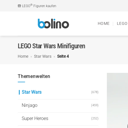
Zum
®
LEGO
Figuren kaufen
Inhalt
springen
HOME
LEGO
LEGO Star Wars Minifiguren
Home
»
Star Wars
»
Seite 4
Themenwelten
Star Wars
(678)
Ninjago
(459)
Super Heroes
(252)