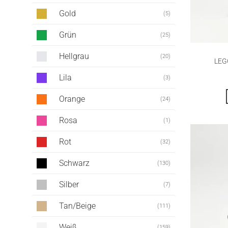
Gold
(5)
Grün
(25)
Hellgrau
(20)
LEGO
Lila
(3)
Orange
(24)
Rosa
(1)
Rot
(32)
Schwarz
(130)
Silber
(7)
Tan/Beige
(111)
Weiß
(159)