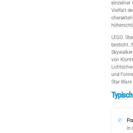
einzelner
Vielfalt d
charakte
höherschl
LEGO Star
besticht.
Skywalker
von Klontr
Lichtschwe
und Forme
Star Wars
Typisch
Fr
In