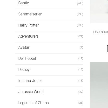
Castle
(235)
Sammelserien
(193)
Harry Potter
(135)
LEGO Star
Adventurers
(21)
Avatar
(9)
Der Hobbit
(17)
Disney
(15)
Indiana Jones
(18)
Jurassic World
(30)
Legends of Chima
(25)