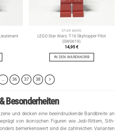
STAR WARS
Lieutenant
LEGO Star Wars: T-16 Skyhopper Pilot
(SW0619)
14,95
€
IN DEN WARENKORB
…
36
37
38
 & Besonderheiten
szene und decken eine beeindruckende Bandbreite an
rägt von ikonischen Figuren wie Jedi-Rittern, Sith-
sonders bemerkenswert sind die zahlreichen Varianten