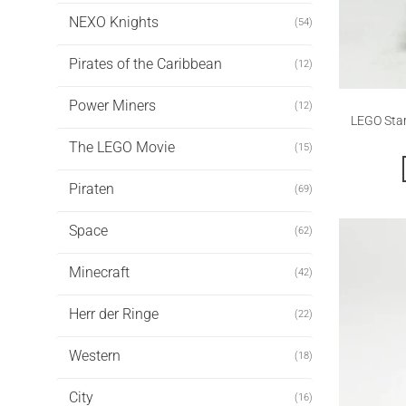
NEXO Knights
(54)
Pirates of the Caribbean
(12)
Power Miners
(12)
LEGO Star
The LEGO Movie
(15)
Piraten
(69)
Space
(62)
Minecraft
(42)
Herr der Ringe
(22)
Western
(18)
City
(16)