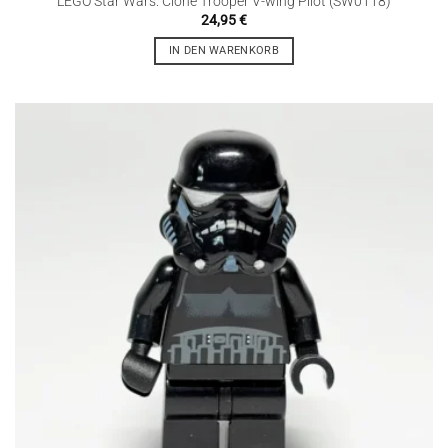
LEGO Star Wars: Clone Trooper V-wing Pilot (SW0118)
24,95
€
IN DEN WARENKORB