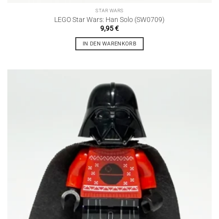
STAR WARS
LEGO Star Wars: Han Solo (SW0709)
9,95
€
IN DEN WARENKORB