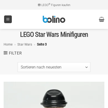
Zum
®
LEGO
Figuren kaufen
Inhalt
springen
LEGO Star Wars Minifiguren
Home
»
Star Wars
»
Seite 3
FILTER