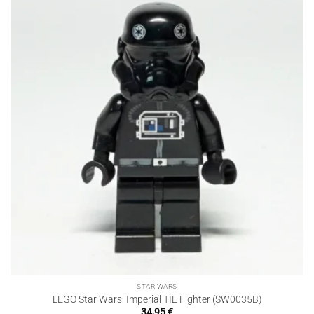
STAR WARS
LEGO Star Wars: Imperial TIE Fighter (SW0035B)
34,95
€