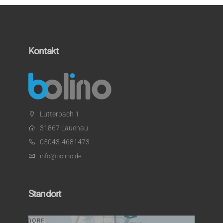
Kontakt
Lutterbach 1
31867 Lauenau
05043-4681473
info@bolino.de
Standort