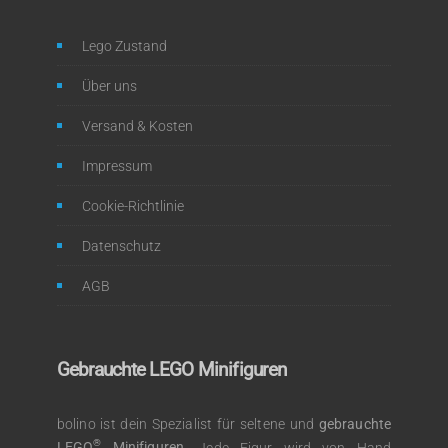
Lego Zustand
Über uns
Versand & Kosten
Impressum
Cookie-Richtlinie
Datenschutz
AGB
Gebrauchte LEGO Minifiguren
bolino ist dein Spezialist für seltene und
gebrauchte
®
LEGO
Minifiguren
. Jede Figur wird von Hand