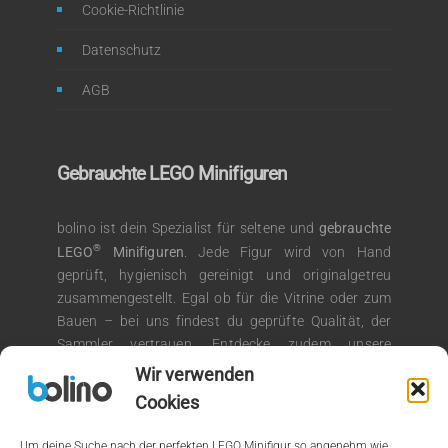
Cookie-Richtlinie
Datenschutz
AGB
Gebrauchte LEGO Minifiguren
bolino ist dein Spezialist für seltene und
gebrauchte
®
LEGO
Minifiguren
. Jede Figur wird von Hand
geprüft, hygienisch gereinigt und originalgetreu
zusammengestellt. Egal ob für die Vitrine oder zum
Bauen – bei uns findest du geprüfte Qualität, der
Sammler vertrauen. Entdecke zudem unsere
®
Auswahl an LEGO
Kiloware für kreative
Wir verwenden
Bauprojekte.
Cookies
Um deine Suche nach der perfekten LEGO Minifigur so angenehm wie