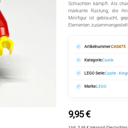
Schlachten kämpft. Als char
markante Rüstung, die ihn
Minifigur ist gebraucht, ge
Elementen zusammengestellt
Artikelnummer:
CAS475
Kategorie:
Castle
LEGO Serie:
Castle - Kin
Marke:
LEGO
9,95
€
zzgl. 5,49 € Versand (Deutschlan