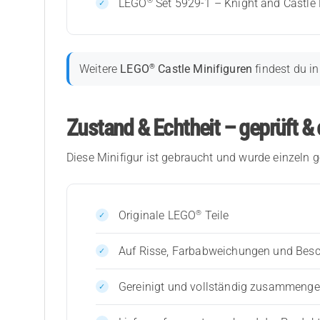
®
LEGO
Set 5929-1 – Knight and Castle 
®
Weitere
LEGO
Castle Minifiguren
findest du i
Zustand & Echtheit – geprüft & 
Diese Minifigur ist gebraucht und wurde einzeln g
®
Originale LEGO
Teile
Auf Risse, Farbabweichungen und Bes
Gereinigt und vollständig zusammenges