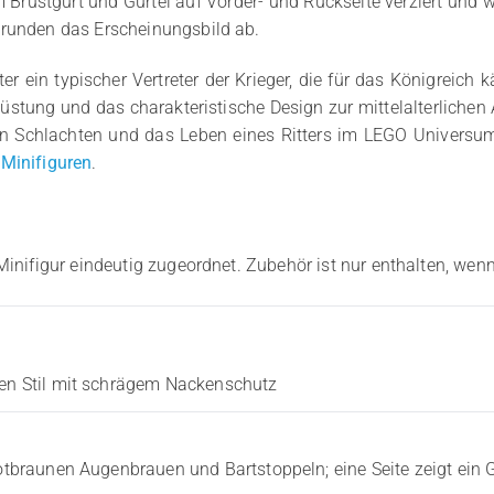
m Brustgurt und Gürtel auf Vorder- und Rückseite verziert und 
 runden das Erscheinungsbild ab.
er ein typischer Vertreter der Krieger, die für das Königreich 
üstung und das charakteristische Design zur mittelalterlichen
en Schlachten und das Leben eines Ritters im LEGO Universum
Minifiguren
.
Minifigur eindeutig zugeordnet. Zubehör ist nur enthalten, wenn
hen Stil mit schrägem Nackenschutz
rotbraunen Augenbrauen und Bartstoppeln; eine Seite zeigt ein 