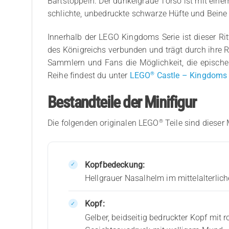
Bartstoppeln. Der dunkelgraue Torso ist mit eine
schlichte, unbedruckte schwarze Hüfte und Beine
Innerhalb der LEGO Kingdoms Serie ist dieser Ritt
des Königreichs verbunden und trägt durch ihre R
Sammlern und Fans die Möglichkeit, die episch
®
Reihe findest du unter
LEGO
Castle – Kingdoms 
Bestandteile der Minifigur
®
Die folgenden originalen LEGO
Teile sind dieser 
Kopfbedeckung:
Hellgrauer Nasalhelm im mittelalterlic
Kopf:
Gelber, beidseitig bedruckter Kopf mit 