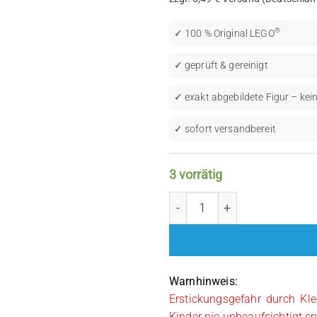
®
✓ 100 % Original LEGO
✓ geprüft & gereinigt
✓ exakt abgebildete Figur – kein
✓ sofort versandbereit
3 vorrätig
LEGO Castle: Kingdoms (C
Warnhinweis:
Erstickungsgefahr durch Kle
Kinder nie unbeaufsichtigt sp