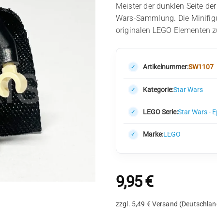
Meister der dunklen Seite der
Wars-Sammlung. Die Minifigur
originalen LEGO Elementen 
Artikelnummer:
SW1107
Kategorie:
Star Wars
LEGO Serie:
Star Wars - 
Marke:
LEGO
9,95
€
zzgl. 5,49 € Versand (Deutschlan