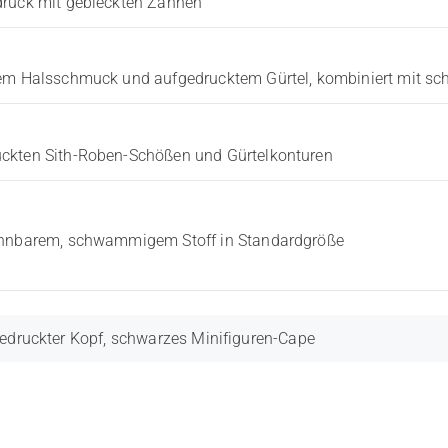
druck mit gebleckten Zähnen
rnem Halsschmuck und aufgedrucktem Gürtel, kombiniert mit 
uckten Sith-Roben-Schößen und Gürtelkonturen
ehnbarem, schwammigem Stoff in Standardgröße
edruckter Kopf, schwarzes Minifiguren-Cape