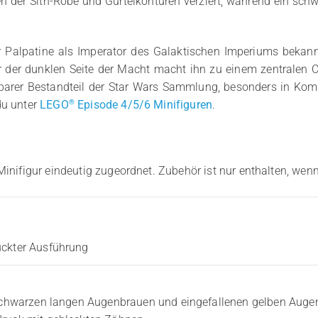
n der Sith-Robe und Gürtelkonturen verziert, während ein sc
 Palpatine als Imperator des Galaktischen Imperiums bekann
er der dunklen Seite der Macht macht ihn zu einem zentralen C
htbarer Bestandteil der Star Wars Sammlung, besonders in Kom
®
du unter
LEGO
Episode 4/5/6 Minifiguren
.
Minifigur eindeutig zugeordnet. Zubehör ist nur enthalten, wenn
uckter Ausführung
 schwarzen langen Augenbrauen und eingefallenen gelben Augen;