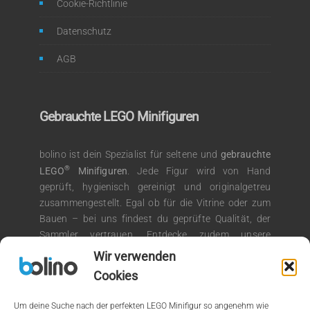
Cookie-Richtlinie
Datenschutz
AGB
Gebrauchte LEGO Minifiguren
bolino ist dein Spezialist für seltene und
gebrauchte
®
LEGO
Minifiguren
. Jede Figur wird von Hand
geprüft, hygienisch gereinigt und originalgetreu
zusammengestellt. Egal ob für die Vitrine oder zum
Bauen – bei uns findest du geprüfte Qualität, der
Sammler vertrauen. Entdecke zudem unsere
®
Auswahl an LEGO
Kiloware für kreative
Wir verwenden
Bauprojekte.
Cookies
Um deine Suche nach der perfekten LEGO Minifigur so angenehm wie