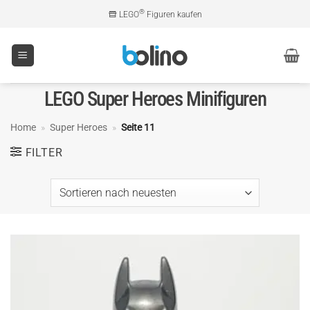
Zum
®
LEGO
Figuren kaufen
Inhalt
springen
LEGO Super Heroes Minifiguren
Home
»
Super Heroes
»
Seite 11
FILTER