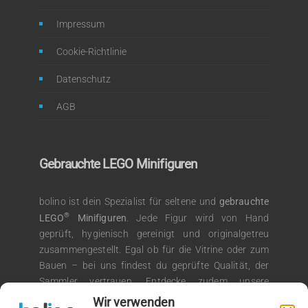
Impressum
Cookie-Richtlinie
Datenschutz
AGB
Gebrauchte LEGO Minifiguren
bolino ist dein Spezialist für seltene und
gebrauchte
®
LEGO
Minifiguren
. Jede Figur wird von Hand
geprüft, hygienisch gereinigt und originalgetreu
zusammengestellt. Egal ob für die Vitrine oder zum
Bauen – bei uns findest du geprüfte Qualität, der
Sammler vertrauen. Entdecke zudem unsere
®
Auswahl an LEGO
Kiloware für kreative
Wir verwenden