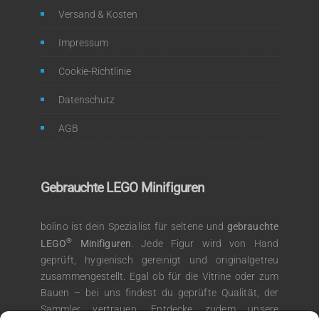
Versand & Kosten
Impressum
Cookie-Richtlinie
Datenschutz
AGB
Gebrauchte LEGO Minifiguren
bolino ist dein Spezialist für seltene und
gebrauchte
®
LEGO
Minifiguren
. Jede Figur wird von Hand
geprüft, hygienisch gereinigt und originalgetreu
zusammengestellt. Egal ob für die Vitrine oder zum
Bauen – bei uns findest du geprüfte Qualität, der
Sammler vertrauen. Entdecke zudem unsere