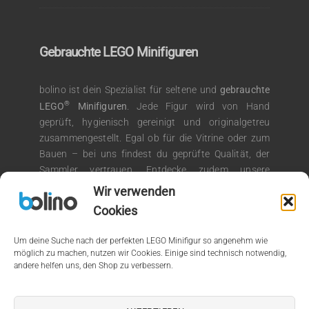
Gebrauchte LEGO Minifiguren
bolino ist dein Spezialist für seltene und
gebrauchte
®
LEGO
Minifiguren
. Jede Figur wird von Hand
geprüft, hygienisch gereinigt und originalgetreu
zusammengestellt. Egal ob für die Vitrine oder zum
Bauen – bei uns findest du geprüfte Qualität, der
Sammler vertrauen. Entdecke zudem unsere
®
Auswahl an LEGO
Kiloware für kreative
Wir verwenden
Bauprojekte.
Cookies
Um deine Suche nach der perfekten LEGO Minifigur so angenehm wie
möglich zu machen, nutzen wir Cookies. Einige sind technisch notwendig,
andere helfen uns, den Shop zu verbessern.
© 2026 by bolino.de