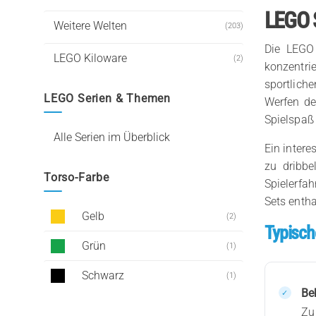
LEGO S
Weitere Welten
(203)
Die LEGO 
LEGO Kiloware
(2)
konzentrie
sportlich
LEGO Serien & Themen
Werfen de
Spielspaß 
Alle Serien im Überblick
Ein intere
zu dribbe
Torso-Farbe
Spielerfah
Sets entha
Gelb
(2)
Typisch
Grün
(1)
Schwarz
(1)
Be
Zu