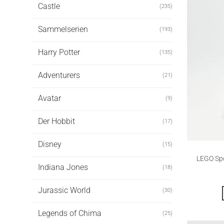
Castle
(235)
Sammelserien
(193)
Harry Potter
(135)
Adventurers
(21)
Avatar
(9)
Der Hobbit
(17)
Disney
(15)
LEGO Spo
Indiana Jones
(18)
Jurassic World
(30)
Legends of Chima
(25)