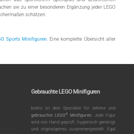
achen sie zu einer besonderen Ergänzung jeder LEGO
eichermaßen schätzen.
O Sports Minifiguren
. Eine komplette Übersicht aller
Gebrauchte LEGO Minifiguren
bolino ist dein Spezialist für seltene und
®
gebrauchte LEGO
Minifiguren
. Jede Figur
wird von Hand geprüft, hygienisch gereinigt
und originalgetreu zusammengestellt. Egal