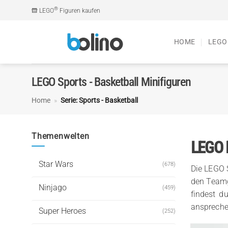
Zum
®
LEGO
Figuren kaufen
Inhalt
springen
HOME
LEGO
LEGO Sports - Basketball Minifiguren
Home
»
Serie: Sports - Basketball
Themenwelten
LEGO M
Star Wars
(678)
Die LEGO S
den Teamg
Ninjago
(459)
findest d
anspreche
Super Heroes
(252)