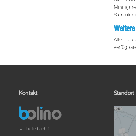
Minifigur
Sammlung.
Weitere
Alle Figu
verfügbare
Kontakt
Standort
Lutterbach 1