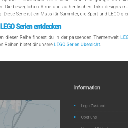
en. Die beweglichen Arme und authentischen Trikotdesigns m
 Diese Serie ist ein Muss für Sammler, die Sport und LEGO gl
 LEGO Serien entdecken
ren dieser Reihe findest du in der passenden Themenwelt
LEG
n Reihen bietet dir unsere
LEGO Serien Übersicht
.
Information
Lego Zustand
Über uns