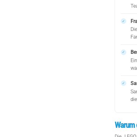
Te
Fr
Di
Fa
Be
Ei
wa
Sa
Sa
di
Warum di
Die LEGO 