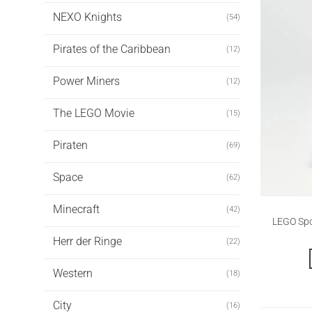
NEXO Knights
(54)
Pirates of the Caribbean
(12)
Power Miners
(12)
The LEGO Movie
(15)
Piraten
(69)
Space
(62)
Minecraft
(42)
LEGO Spo
Herr der Ringe
(22)
Western
(18)
City
(16)