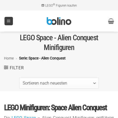
Zum
®
LEGO
Figuren kaufen
Inhalt
springen
LEGO Space - Alien Conquest
Minifiguren
Home
»
Serie: Space - Alien Conquest
FILTER
LEGO Minifiguren: Space Alien Conquest
Die
LEGO Space
– Alien Conquest Minifiguren entführen