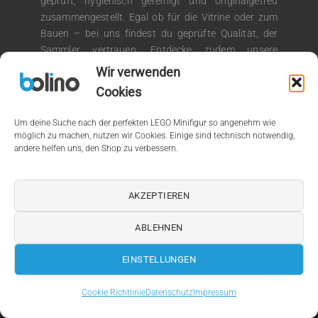
geprüft, hygienisch gereinigt und originalgetreu
zusammengestellt. Egal ob für die Vitrine oder zum
Bauen – bei uns findest du geprüfte Qualität, der
Sammler vertrauen. Entdecke zudem unsere
®
Auswahl an LEGO
Kiloware für kreative
Wir verwenden
Bauprojekte.
Cookies
Um deine Suche nach der perfekten LEGO Minifigur so angenehm wie
möglich zu machen, nutzen wir Cookies. Einige sind technisch notwendig,
andere helfen uns, den Shop zu verbessern.
© 2026 by bolino.de
Kein Mehrwertsteuerausweis, da Kleinunternehmer nach §19
AKZEPTIEREN
(1) UStG.
ABLEHNEN
PayPal
Bank
Apple
Google
Amazon
Transfer
Pay
Pay
EINSTELLUNGEN
Star Wars Minifiguren
|
Ninjago Figuren
|
Super Heroes
|
Kiloware
|
Serien-Überblick
Cookie Richtlinie
Datenschutz
Impressum