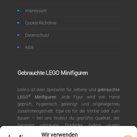
Impressum
Cookie-Richtlinie
Datenschutz
AGB
Gebrauchte LEGO Minifiguren
bolino ist dein Spezialist für seltene und
gebrauchte
®
LEGO
Minifiguren
. Jede Figur wird von Hand
geprüft, hygienisch gereinigt und originalgetreu
zusammengestellt. Egal ob für die Vitrine oder zum
Bauen – bei uns findest du geprüfte Qualität, der
Sammler vertrauen. Entdecke zudem unsere
®
Auswahl an LEGO
Kiloware für kreative
Wir verwenden