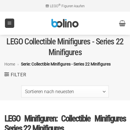
Zum
®
LEGO
Figuren kaufen
Inhalt
springen
LEGO Collectible Minifigures - Series 22
Minifigures
Home
»
Serie: Collectible Minifigures - Series 22 Minifigures
FILTER
LEGO Minifiguren: Collectible Minifigures
Series 22 Minifigures