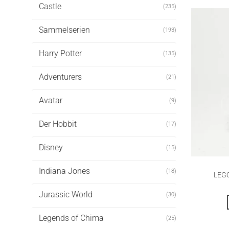
Castle
(235)
Sammelserien
(193)
Harry Potter
(135)
Adventurers
(21)
Avatar
(9)
Der Hobbit
(17)
Disney
(15)
Indiana Jones
(18)
LEGO
Jurassic World
(30)
Legends of Chima
(25)