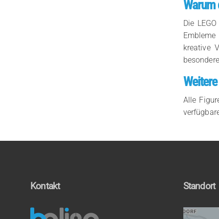
Warum di
Die LEGO 
Embleme a
kreative 
besondere
Weitere
Alle Figu
verfügbare
Kontakt
Standort