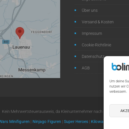
Über uns
Versand & Kosten
Impressum
Cookie-Richtlinie
Datenschutz
AGB
Um deine Su
nutzen wir C
verbessern.
AKZ
Kein Mehrwertsteuerausweis, da Kleinunternehmer nach §19 (1) UStG.
Wars Minifiguren
|
Ninjago Figuren
|
Super Heroes
|
Kiloware
|
Serien-Übe