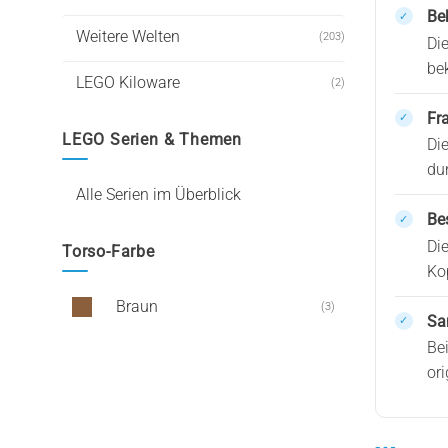
Be
Weitere Welten
(203)
Di
be
LEGO Kiloware
(2)
Fr
LEGO Serien & Themen
Die
du
Alle Serien im Überblick
Be
Di
Torso-Farbe
Ko
Braun
(3)
Sa
Be
or