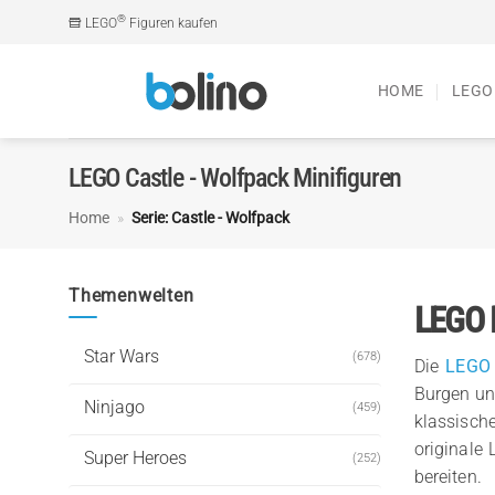
Zum
®
LEGO
Figuren kaufen
Inhalt
springen
HOME
LEGO
LEGO Castle - Wolfpack Minifiguren
Home
»
Serie: Castle - Wolfpack
Themenwelten
LEGO M
Star Wars
(678)
Die
LEGO 
Burgen und
Ninjago
(459)
klassisch
originale
Super Heroes
(252)
bereiten.