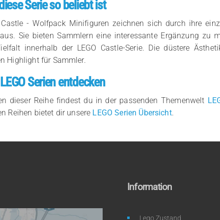
ese Serie so beliebt ist
Castle - Wolfpack Minifiguren zeichnen sich durch ihre einz
us. Sie bieten Sammlern eine interessante Ergänzung zu mit
Vielfalt innerhalb der LEGO Castle-Serie. Die düstere Ästh
n Highlight für Sammler.
 LEGO Serien entdecken
ren dieser Reihe findest du in der passenden Themenwelt
LEG
n Reihen bietet dir unsere
LEGO Serien Übersicht
.
Information
Lego Zustand