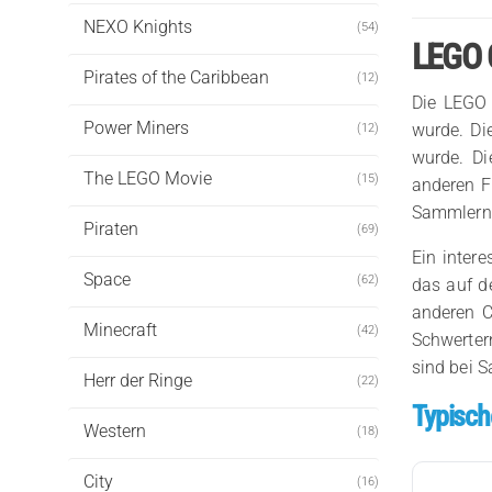
NEXO Knights
(54)
LEGO C
Pirates of the Caribbean
(12)
Die LEGO 
Power Miners
wurde. Di
(12)
wurde. Di
The LEGO Movie
(15)
anderen F
Sammlern 
Piraten
(69)
Ein inter
Space
(62)
das auf d
anderen C
Minecraft
(42)
Schwerter
sind bei 
Herr der Ringe
(22)
Typisch
Western
(18)
City
(16)