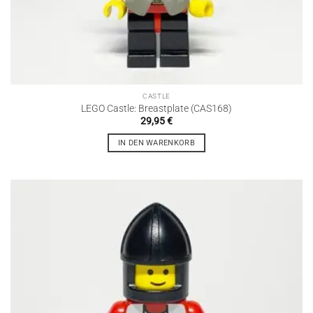
CASTLE
LEGO Castle: Breastplate (CAS168)
29,95
€
IN DEN WARENKORB