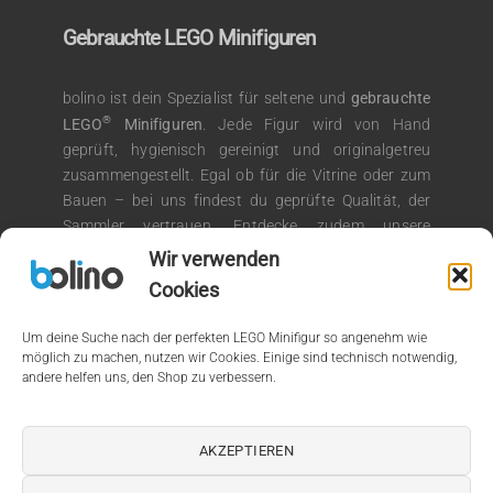
Gebrauchte LEGO Minifiguren
bolino ist dein Spezialist für seltene und
gebrauchte
®
LEGO
Minifiguren
. Jede Figur wird von Hand
geprüft, hygienisch gereinigt und originalgetreu
zusammengestellt. Egal ob für die Vitrine oder zum
Bauen – bei uns findest du geprüfte Qualität, der
Sammler vertrauen. Entdecke zudem unsere
®
Auswahl an LEGO
Kiloware für kreative
Wir verwenden
Bauprojekte.
Cookies
Um deine Suche nach der perfekten LEGO Minifigur so angenehm wie
möglich zu machen, nutzen wir Cookies. Einige sind technisch notwendig,
andere helfen uns, den Shop zu verbessern.
© 2026 by bolino.de
Kein Mehrwertsteuerausweis, da Kleinunternehmer nach §19
AKZEPTIEREN
(1) UStG.