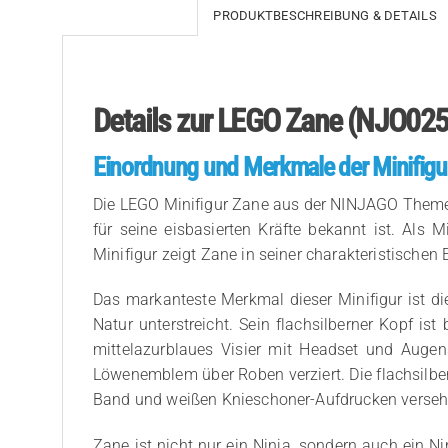
PRODUKTBESCHREIBUNG & DETAILS
Details zur LEGO Zane (NJO025
Einordnung und Merkmale der Minifigu
Die LEGO Minifigur Zane aus der NINJAGO Themenwe
für seine eisbasierten Kräfte bekannt ist. Als
Minifigur zeigt Zane in seiner charakteristischen 
Das markanteste Merkmal dieser Minifigur ist d
Natur unterstreicht. Sein flachsilberner Kopf ist
mittelazurblaues Visier mit Headset und Augen
Löwenemblem über Roben verziert. Die flachsilb
Band und weißen Knieschoner-Aufdrucken versehe
Zane ist nicht nur ein Ninja, sondern auch ein N