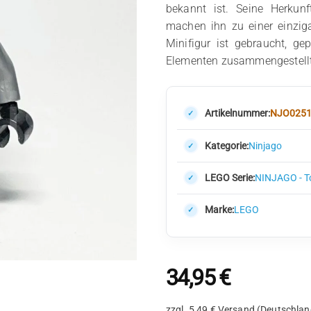
bekannt ist. Seine Herkunf
machen ihn zu einer einzi
Minifigur ist gebraucht, ge
Elementen zusammengestellt
Artikelnummer:
NJO025
Kategorie:
Ninjago
LEGO Serie:
NINJAGO - T
Marke:
LEGO
34,95
€
zzgl. 5,49 € Versand (Deutschlan