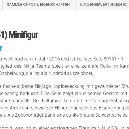
SAMMLERINFOS & EIGENSCHAFTEN
KUNDENBEWERTUNGEN (0)
1) Minifigur
r
lt erschien im Jahr 2016 und ist Teil des Sets 891617-1 – Za
 Mitglied des Ninja-Teams spielt er eine zentrale Rolle im 
Erscheinung, die ihn als Nindroid auszeichnet.
ie flache silberne Ninjago-Kopfbedeckung mit gewundener Str
 beidseitig bedruckt: Eine Seite zeigt ein silbernes Gesicht 
stück darstellt. Der hellgraue Torso ist mit Ninjago-Schul
ernen Arme und schwarzen Hände ergänzen das Erscheinungsbild
n. Als Zubehör trägt Zane eine dunkelbraune Schwertscheide
indroid, was ihn zu einer einzigartigen Figur im NINJAGO-Uni