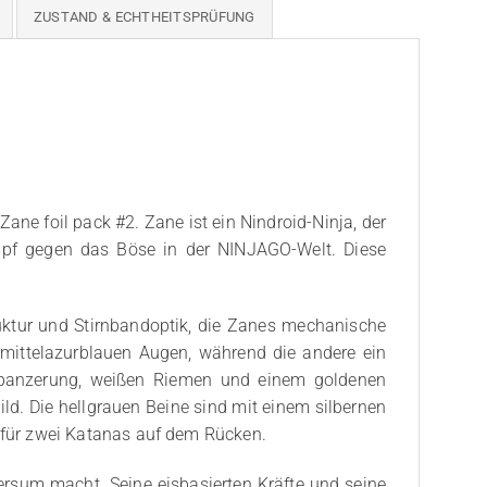
ZUSTAND & ECHTHEITSPRÜFUNG
ne foil pack #2. Zane ist ein Nindroid-Ninja, der
Kampf gegen das Böse in der NINJAGO-Welt. Diese
uktur und Stirnbandoptik, die Zanes mechanische
mit mittelazurblauen Augen, während die andere ein
terpanzerung, weißen Riemen und einem goldenen
. Die hellgrauen Beine sind mit einem silbernen
 für zwei Katanas auf dem Rücken.
versum macht. Seine eisbasierten Kräfte und seine