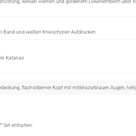
rpanzerung, weißen Riemen und goldenem Löwenemblem über Rob
nem Band und weißen Knieschoner-Aufdrucken
wei Katanas
edeckung, flachsilberner Kopf mit mittelazurblauen Augen, h
®
Set enthalten: