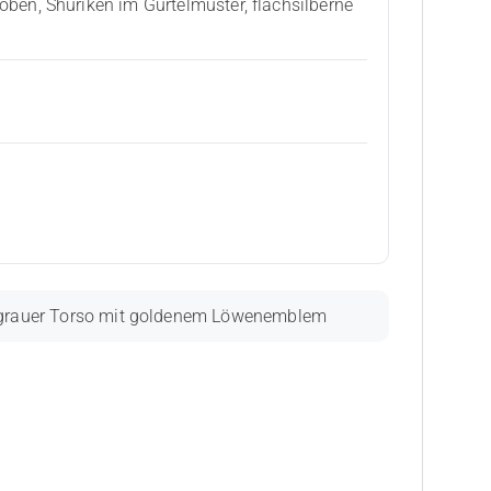
en, Shuriken im Gürtelmuster, flachsilberne
ellgrauer Torso mit goldenem Löwenemblem