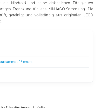
t als Nindroid und seine eisbasierten Fähigkeiten
gartigen Ergänzung für jede NINJAGO-Sammlung. Die
prüft, gereinigt und vollständig aus originalen LEGO
.
1
ournament of Elements
d) • EU-weiter Versand möglich