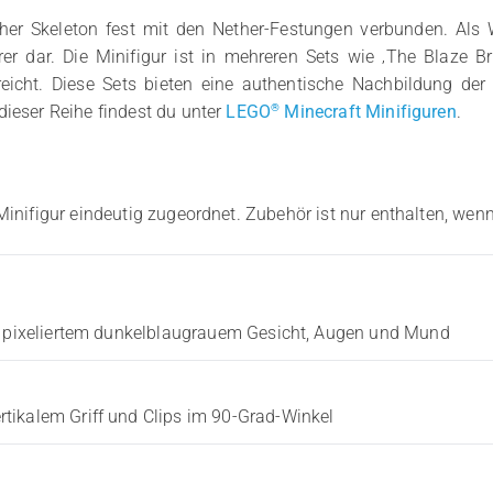
her Skeleton fest mit den Nether-Festungen verbunden. Als Wä
 dar. Die Minifigur ist in mehreren Sets wie ‚The Blaze Bri
reicht. Diese Sets bieten eine authentische Nachbildung de
®
dieser Reihe findest du unter
LEGO
Minecraft Minifiguren
.
Minifigur eindeutig zugeordnet. Zubehör ist nur enthalten, wenn
it pixeliertem dunkelblaugrauem Gesicht, Augen und Mund
tikalem Griff und Clips im 90-Grad-Winkel