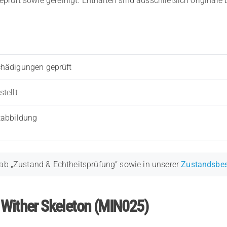
eprüft sowie gereinigt. Enthalten sind ausschließlich originale
chädigungen geprüft
tellt
tabbildung
ab „Zustand & Echtheitsprüfung“ sowie in unserer
Zustandsbe
 Wither Skeleton (MIN025)