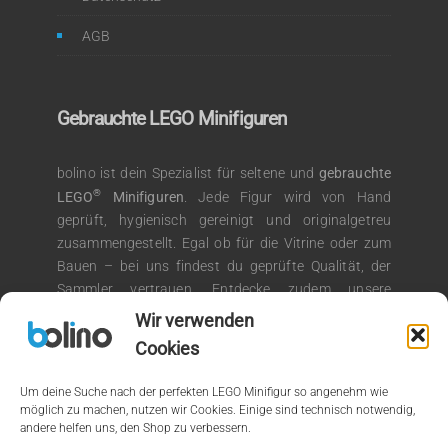
AGB
Gebrauchte LEGO Minifiguren
bolino ist dein Spezialist für seltene und
gebrauchte
®
LEGO
Minifiguren
. Jede Figur wird von Hand
geprüft, hygienisch gereinigt und originalgetreu
zusammengestellt. Egal ob für die Vitrine oder zum
Bauen – bei uns findest du geprüfte Qualität, der
Sammler vertrauen. Entdecke zudem unsere
®
Auswahl an LEGO
Kiloware für kreative
Wir verwenden
Bauprojekte.
Cookies
Um deine Suche nach der perfekten LEGO Minifigur so angenehm wie
möglich zu machen, nutzen wir Cookies. Einige sind technisch notwendig,
andere helfen uns, den Shop zu verbessern.