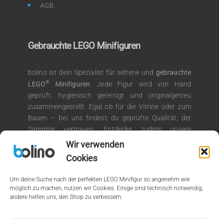
AGB
Gebrauchte LEGO Minifiguren
bolino ist dein Spezialist für seltene und
gebrauchte
®
LEGO
Minifiguren
. Jede Figur wird von Hand
geprüft, hygienisch gereinigt und originalgetreu
zusammengestellt. Egal ob für die Vitrine oder zum
Bauen – bei uns findest du geprüfte Qualität, der
Sammler vertrauen. Entdecke zudem unsere
®
Auswahl an LEGO
Kiloware für kreative
Wir verwenden
Bauprojekte.
Cookies
Um deine Suche nach der perfekten LEGO Minifigur so angenehm wie
möglich zu machen, nutzen wir Cookies. Einige sind technisch notwendig,
andere helfen uns, den Shop zu verbessern.
© 2026 by bolino.de