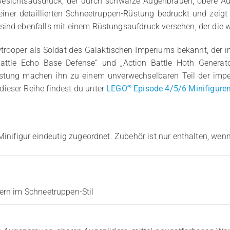
Gesichtsausdruck, der durch schwarze Augenbrauen, obere Au
t einer detaillierten Schneetruppen-Rüstung bedruckt und zei
sind ebenfalls mit einem Rüstungsaufdruck versehen, der die 
trooper als Soldat des Galaktischen Imperiums bekannt, der in
n Battle Echo Base Defense“ und „Action Battle Hoth Genera
üstung machen ihn zu einem unverwechselbaren Teil der imperi
®
ieser Reihe findest du unter
LEGO
Episode 4/5/6 Minifigure
Minifigur eindeutig zugeordnet. Zubehör ist nur enthalten, wenn
rn im Schneetruppen-Stil