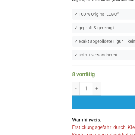
®
✓ 100 % Original LEGO
✓ geprüft & gereinigt
✓ exakt abgebildete Figur – kein
✓ sofort versandbereit
8 vorrätig
LEGO Star Wars: Snowtroo
Warnhinweis:
Erstickungsgefahr durch Kle
Kinder nie unbeaufsichtigt sp