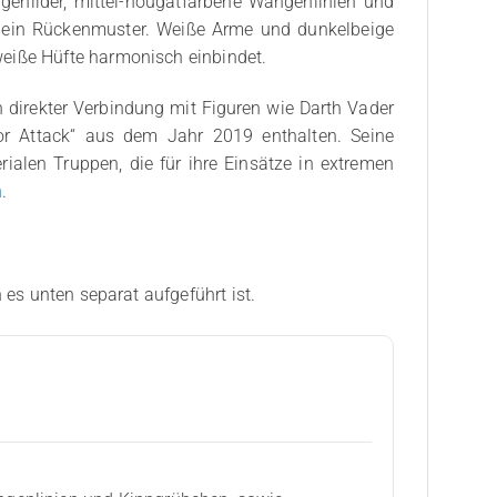
genlider, mittel-nougatfarbene Wangenlinien und
gt ein Rückenmuster. Weiße Arme und dunkelbeige
weiße Hüfte harmonisch einbindet.
 direkter Verbindung mit Figuren wie Darth Vader
tor Attack“ aus dem Jahr 2019 enthalten. Seine
alen Truppen, die für ihre Einsätze in extremen
n
.
 es unten separat aufgeführt ist.