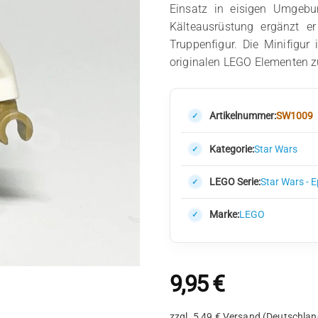
Einsatz in eisigen Umgebun
Kälteausrüstung ergänzt 
Truppenfigur. Die Minifigur 
originalen LEGO Elementen 
Artikelnummer:
SW1009
Kategorie:
Star Wars
LEGO Serie:
Star Wars - 
Marke:
LEGO
9,95
€
zzgl. 5,49 € Versand (Deutschlan