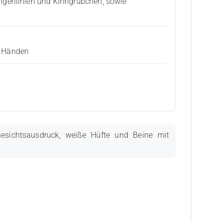
ngenlinien und Kinngrübchen, sowie
n Händen
esichtsausdruck, weiße Hüfte und Beine mit