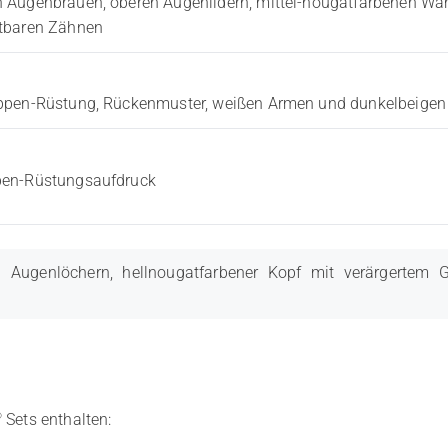
n Augenbrauen, oberen Augenlidern, mittel-nougatfarbenen Wa
htbaren Zähnen
uppen-Rüstung, Rückenmuster, weißen Armen und dunkelbeige
pen-Rüstungsaufdruck
Augenlöchern, hellnougatfarbener Kopf mit verärgertem G
®
Sets enthalten: