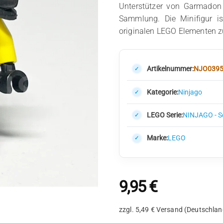
Unterstützer von Garmadon
Sammlung. Die Minifigur ist
originalen LEGO Elementen 
Artikelnummer:
NJO039
Kategorie:
Ninjago
LEGO Serie:
NINJAGO - S
Marke:
LEGO
9,95
€
zzgl. 5,49 € Versand (Deutschlan