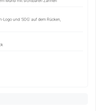
nem Mund mit sichtbaren Zähnen
on-Logo und 'SOG' auf dem Rücken,
ck