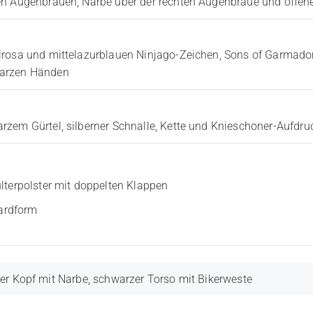
zen Augenbrauen, Narbe über der rechten Augenbraue und offe
lrosa und mittelazurblauen Ninjago-Zeichen, Sons of Garmad
warzen Händen
zem Gürtel, silberner Schnalle, Kette und Knieschoner-Aufdru
terpolster mit doppelten Klappen
dardform
r Kopf mit Narbe, schwarzer Torso mit Bikerweste