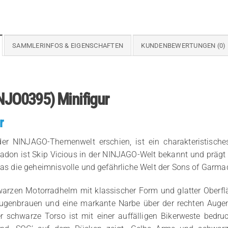
SAMMLERINFOS & EIGENSCHAFTEN
KUNDENBEWERTUNGEN (0)
(NJO0395) Minifigur
r
der NINJAGO-Themenwelt erschien, ist ein charakteristisches
adon ist Skip Vicious in der NINJAGO-Welt bekannt und prägt d
 das die geheimnisvolle und gefährliche Welt der Sons of Garma
warzen Motorradhelm mit klassischer Form und glatter Oberflä
 Augenbrauen und eine markante Narbe über der rechten Auge
r schwarze Torso ist mit einer auffälligen Bikerweste bedru