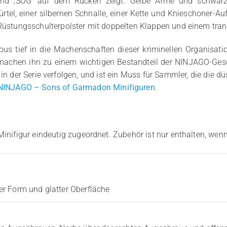
nd ‚SOG‘ auf dem Rücken zeigt. Gelbe Arme und schwarze
el, einer silbernen Schnalle, einer Kette und Knieschoner-Auf
 Rüstungsschulterpolster mit doppelten Klappen und einem tran
ous tief in die Machenschaften dieser kriminellen Organisatio
hen ihn zu einem wichtigen Bestandteil der NINJAGO-Geschi
in der Serie verfolgen, und ist ein Muss für Sammler, die die 
INJAGO – Sons of Garmadon Minifiguren
.
Minifigur eindeutig zugeordnet. Zubehör ist nur enthalten, wenn
r Form und glatter Oberfläche