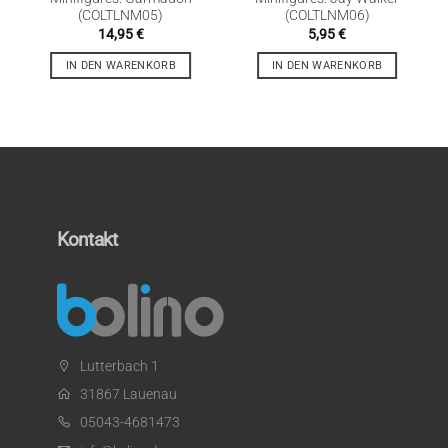
(COLTLNM05)
(COLTLNM06)
14,95
€
5,95
€
IN DEN WARENKORB
IN DEN WARENKORB
Kontakt
Lutterbach 1
31867 Lauenau
05043-4681473