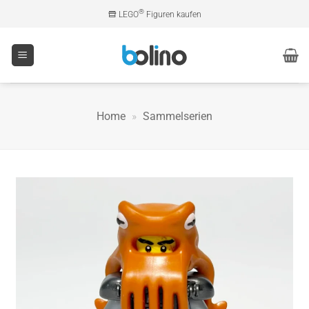
Zum
®
LEGO
Figuren kaufen
Inhalt
springen
Home
»
Sammelserien