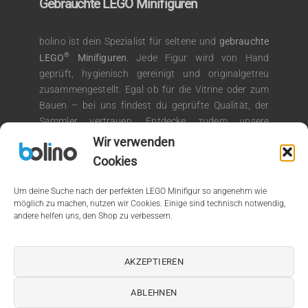
Gebrauchte LEGO Minifiguren
bolino ist dein Spezialist für seltene und
gebrauchte
®
LEGO
Minifiguren
. Jede Figur wird von Hand
geprüft, hygienisch gereinigt und originalgetreu
zusammengestellt. Egal ob für die Vitrine oder zum
Bauen – bei uns findest du geprüfte Qualität, der
Sammler vertrauen. Entdecke zudem unsere
®
Auswahl an LEGO
Kiloware für kreative
Wir verwenden
Bauprojekte.
Cookies
Um deine Suche nach der perfekten LEGO Minifigur so angenehm wie
möglich zu machen, nutzen wir Cookies. Einige sind technisch notwendig,
andere helfen uns, den Shop zu verbessern.
© 2026 by bolino.de
Kein Mehrwertsteuerausweis, da Kleinunternehmer nach §19
AKZEPTIEREN
(1) UStG.
ABLEHNEN
PayPal
Bank
Apple
Google
Amazon