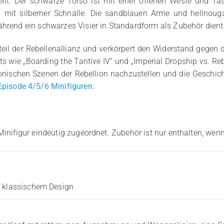
llt. Der schwarze Torso ist mit einer offenen Weste und 
el mit silberner Schnalle. Die sandblauen Arme und hellnoug
ährend ein schwarzes Visier in Standardform als Zubehör dient
dteil der Rebellenallianz und verkörpert den Widerstand gegen 
ts wie „Boarding the Tantive IV“ und „Imperial Dropship vs. Re
onischen Szenen der Rebellion nachzustellen und die Geschich
pisode 4/5/6 Minifiguren
.
Minifigur eindeutig zugeordnet. Zubehör ist nur enthalten, wenn
d klassischem Design