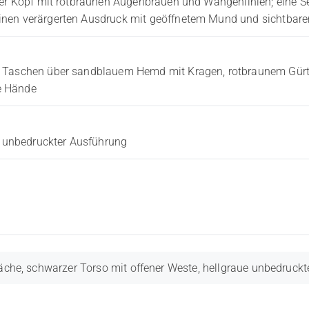
ter Kopf mit rotbraunen Augenbrauen und Wangenlinien; eine Se
inen verärgerten Ausdruck mit geöffnetem Mund und sichtbar
 Taschen über sandblauem Hemd mit Kragen, rotbraunem Gürtel 
e Hände
r, unbedruckter Ausführung
äche, schwarzer Torso mit offener Weste, hellgraue unbedruckt