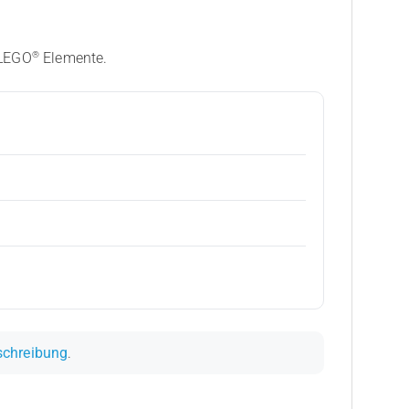
®
 LEGO
Elemente.
schreibung
.