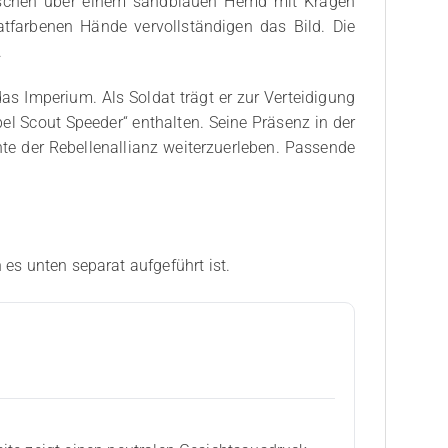
Taschen über einem sandblauen Hemd mit Kragen
atfarbenen Hände vervollständigen das Bild. Die
.
das Imperium. Als Soldat trägt er zur Verteidigung
bel Scout Speeder“ enthalten. Seine Präsenz in der
te der Rebellenallianz weiterzuerleben. Passende
 es unten separat aufgeführt ist.