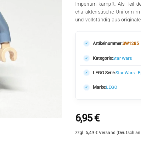
Imperium kämpft. Als Teil de
charakteristische Uniform mit
und vollständig aus origina
Artikelnummer:
SW1285
Kategorie:
Star Wars
LEGO Serie:
Star Wars - 
Marke:
LEGO
6,95
€
zzgl. 5,49 € Versand (Deutschlan