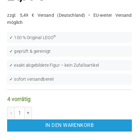
zzgl. 5,49 € Versand (Deutschland) • EU-weiter Versand
möglich
®
✓ 100 % Original LEGO
✓ geprüft & gereinigt
✓ exakt abgebildete Figur – kein Zufallsartikel
✓ sofort versandbereit
4 vorrätig
LEGO Star Wars: Quinlan Vos (SW0333) Menge
IN DEN WARENKORB