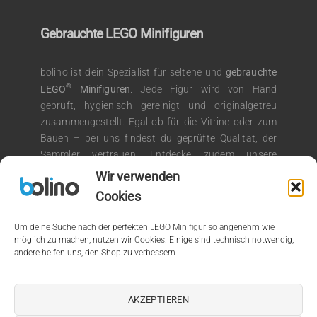
Gebrauchte LEGO Minifiguren
bolino ist dein Spezialist für seltene und
gebrauchte
®
LEGO
Minifiguren
. Jede Figur wird von Hand
geprüft, hygienisch gereinigt und originalgetreu
zusammengestellt. Egal ob für die Vitrine oder zum
Bauen – bei uns findest du geprüfte Qualität, der
Sammler vertrauen. Entdecke zudem unsere
®
Auswahl an LEGO
Kiloware für kreative
Wir verwenden
Bauprojekte.
Cookies
Um deine Suche nach der perfekten LEGO Minifigur so angenehm wie
möglich zu machen, nutzen wir Cookies. Einige sind technisch notwendig,
andere helfen uns, den Shop zu verbessern.
© 2026 by bolino.de
Kein Mehrwertsteuerausweis, da Kleinunternehmer nach §19
AKZEPTIEREN
(1) UStG.