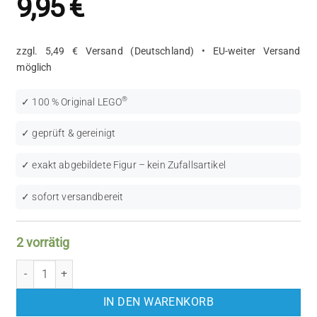
9,95
€
zzgl. 5,49 € Versand (Deutschland) • EU-weiter Versand
möglich
®
✓ 100 % Original LEGO
✓ geprüft & gereinigt
✓ exakt abgebildete Figur – kein Zufallsartikel
✓ sofort versandbereit
2 vorrätig
LEGO Collectible Minifigures: Prospector (COL186) Menge
IN DEN WARENKORB