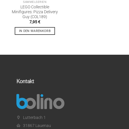
SAMMELSERIEN
LEGO Collectible
Minifigures: Pizza Delivery
Guy (COL189)
7,95
€
IN DEN WARENKORB
Kontakt
Lutterbach 1
31867 Lauenau