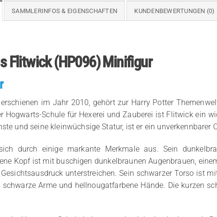
SAMMLERINFOS & EIGENSCHAFTEN
KUNDENBEWERTUNGEN (0)
us Flitwick (HP096) Minifigur
r
k, erschienen im Jahr 2010, gehört zur Harry Potter Themenwel
er Hogwarts-Schule für Hexerei und Zauberei ist Flitwick ein 
ste und seine kleinwüchsige Statur, ist er ein unverkennbarer
t sich durch einige markante Merkmale aus. Sein dunkelbra
ene Kopf ist mit buschigen dunkelbraunen Augenbrauen, einem 
Gesichtsausdruck unterstreichen. Sein schwarzer Torso ist mit
rch schwarze Arme und hellnougatfarbene Hände. Die kurzen sc