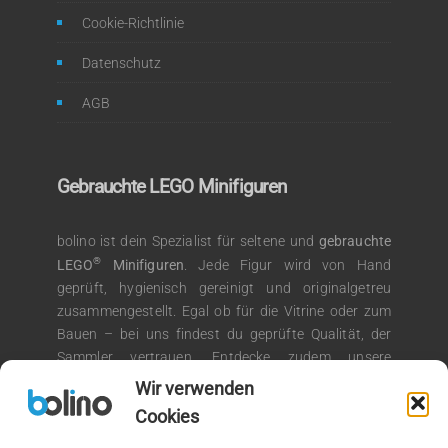
Cookie-Richtlinie
Datenschutz
AGB
Gebrauchte LEGO Minifiguren
bolino ist dein Spezialist für seltene und
gebrauchte
®
LEGO
Minifiguren
. Jede Figur wird von Hand
geprüft, hygienisch gereinigt und originalgetreu
zusammengestellt. Egal ob für die Vitrine oder zum
Bauen – bei uns findest du geprüfte Qualität, der
Sammler vertrauen. Entdecke zudem unsere
®
Auswahl an LEGO
Kiloware für kreative
Wir verwenden
Bauprojekte.
Cookies