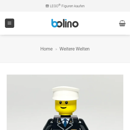
Zum
®
LEGO
Figuren kaufen
Inhalt
springen
Home
»
Weitere Welten