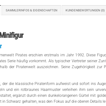
SAMMLERINFOS & EIGENSCHAFTEN
KUNDENBEWERTUNGEN (0)
Minifigur
r
enwelt Pirates erschien erstmals im Jahr 1992. Diese Figur, 
ates Serie häufig vorkommt. Als typischer Vertreter seiner Zunft
erhalb der Piratenwelt auszeichnen. Seine Zugehörigkeit zur
, der die klassische Piratenform aufweist und sofort ins Auge 
peln und ein rotbraunes Haarmuster verleihen ihm sein unver
estaltet, ergänzt durch einen dunkelorangenen Gürtel mit gol
t in Schwarz gehalten, was den Fokus auf die oberen Details l