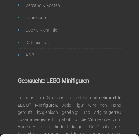
Versand & Kosten
Impressum
Cookie-Richtlinie
Datenschutz
AGB
Gebrauchte LEGO Minifiguren
bolino ist dein Spezialist für seltene und
gebrauchte
®
LEGO
Minifiguren
. Jede Figur wird von Hand
geprüft, hygienisch gereinigt und originalgetreu
zusammengestellt. Egal ob für die Vitrine oder zum
Bauen – bei uns findest du geprüfte Qualität, der
Sammler vertrauen. Entdecke zudem unsere