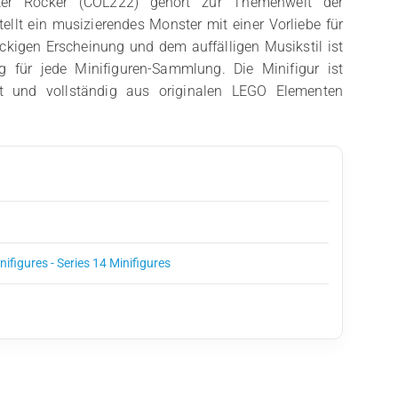
ter Rocker (COL222) gehört zur Themenwelt der
tellt ein musizierendes Monster mit einer Vorliebe für
ckigen Erscheinung und dem auffälligen Musikstil ist
 für jede Minifiguren-Sammlung. Die Minifigur ist
igt und vollständig aus originalen LEGO Elementen
inifigures - Series 14 Minifigures