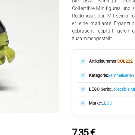
Die LEGO Minifigur Mons
Collectible Minifigures und s
Rockmusik dar. Mit seiner ro
er eine markante Ergänzung
gebraucht, geprüft, gerein
zusammengestellt.
Artikelnummer:
COL222
Kategorie:
Sammelserien
LEGO Serie:
Collectible M
Marke:
LEGO
7,35
€