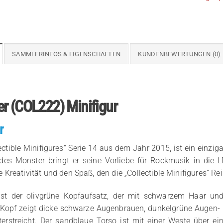
SAMMLERINFOS & EIGENSCHAFTEN
KUNDENBEWERTUNGEN (0)
r (COL222) Minifigur
r
ctible Minifigures“ Serie 14 aus dem Jahr 2015, ist ein einziga
ndes Monster bringt er seine Vorliebe für Rockmusik in die L
ie Kreativität und den Spaß, den die „Collectible Minifigures“ Rei
t der olivgrüne Kopfaufsatz, der mit schwarzem Haar und 
e Kopf zeigt dicke schwarze Augenbrauen, dunkelgrüne Augen- 
erstreicht. Der sandblaue Torso ist mit einer Weste über e