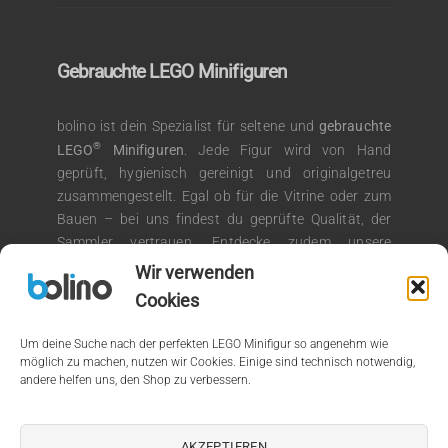
Gebrauchte LEGO Minifiguren
bolino ist dein Spezialist für seltene und
gebrauchte
®
LEGO
Minifiguren
. Jede Figur wird von Hand
geprüft, hygienisch gereinigt und originalgetreu
zusammengestellt. Egal ob für die Vitrine oder zum
Bauen – bei uns findest du geprüfte Qualität, der
Sammler vertrauen. Entdecke zudem unsere
®
Auswahl an LEGO
Kiloware für kreative
Wir verwenden
Bauprojekte.
Cookies
Um deine Suche nach der perfekten LEGO Minifigur so angenehm wie
möglich zu machen, nutzen wir Cookies. Einige sind technisch notwendig,
andere helfen uns, den Shop zu verbessern.
© 2026 by bolino.de
Kein Mehrwertsteuerausweis, da Kleinunternehmer nach §19
AKZEPTIEREN