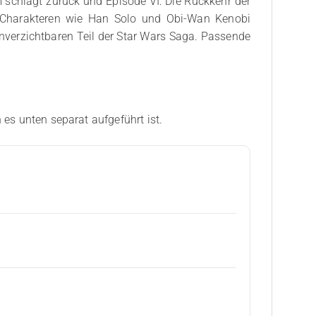
 schlägt zurück und Episode VI: Die Rückkehr der
n Charakteren wie Han Solo und Obi-Wan Kenobi
nverzichtbaren Teil der Star Wars Saga. Passende
 es unten separat aufgeführt ist.