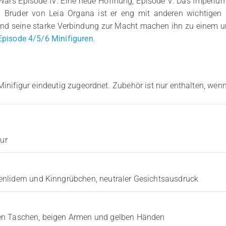
Wars Episode IV: Eine neue Hoffnung, Episode V: Das Imperium
nd Bruder von Leia Organa ist er eng mit anderen wichtige
 und seine starke Verbindung zur Macht machen ihn zu einem u
pisode 4/5/6 Minifiguren
.
Minifigur eindeutig zugeordnet. Zubehör ist nur enthalten, wenn
sur
nlidern und Kinngrübchen, neutraler Gesichtsausdruck
en Taschen, beigen Armen und gelben Händen