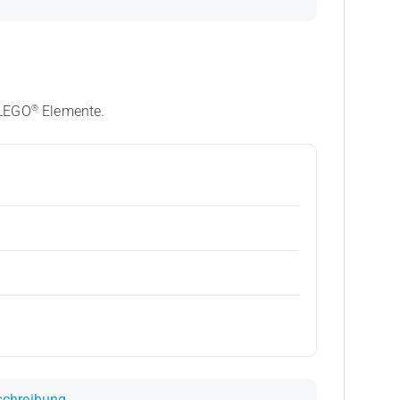
®
 LEGO
Elemente.
schreibung
.