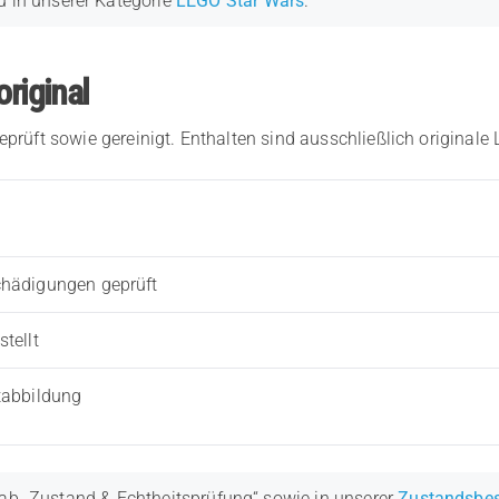
u in unserer Kategorie
LEGO Star Wars
.
original
eprüft sowie gereinigt. Enthalten sind ausschließlich originale
chädigungen geprüft
tellt
tabbildung
ab „Zustand & Echtheitsprüfung“ sowie in unserer
Zustandsbe