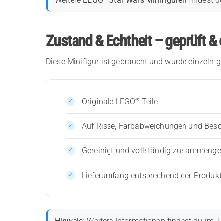
Weitere
LEGO
Star Wars Minifiguren
findest d
Zustand & Echtheit – geprüft & 
Diese Minifigur ist gebraucht und wurde einzeln g
®
Originale LEGO
Teile
Auf Risse, Farbabweichungen und Bes
Gereinigt und vollständig zusammenges
Lieferumfang entsprechend der Produk
Hinweis:
Weitere Informationen findest du im T