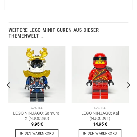
WEITERE LEGO MINIFIGUREN AUS DIESER
THEMENWELT …
CASTLE
CASTLE
LEGO NINJAGO: Samurai
LEGO NINJAGO: Kai
X (NJO0390)
(NJO0391)
9,95
€
14,95
€
IN DEN WARENKORB
IN DEN WARENKORB