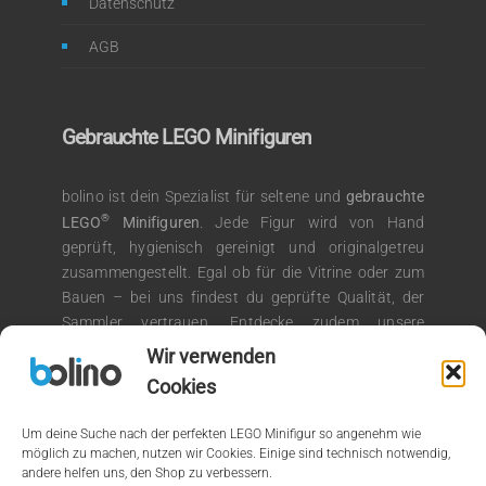
Datenschutz
AGB
Gebrauchte LEGO Minifiguren
bolino ist dein Spezialist für seltene und
gebrauchte
®
LEGO
Minifiguren
. Jede Figur wird von Hand
geprüft, hygienisch gereinigt und originalgetreu
zusammengestellt. Egal ob für die Vitrine oder zum
Bauen – bei uns findest du geprüfte Qualität, der
Sammler vertrauen. Entdecke zudem unsere
®
Auswahl an LEGO
Kiloware für kreative
Wir verwenden
Bauprojekte.
Cookies
Um deine Suche nach der perfekten LEGO Minifigur so angenehm wie
möglich zu machen, nutzen wir Cookies. Einige sind technisch notwendig,
andere helfen uns, den Shop zu verbessern.