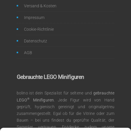
Versand & Kosten
Impressum
Cookie-Richtlinie
Datenschutz
AGB
Gebrauchte LEGO Minifiguren
bolino ist dein Spezialist für seltene und
gebrauchte
®
LEGO
Minifiguren
. Jede Figur wird von Hand
geprüft, hygienisch gereinigt und originalgetreu
zusammengestellt. Egal ob für die Vitrine oder zum
Bauen – bei uns findest du geprüfte Qualität, der
Sammler vertrauen. Entdecke zudem unsere