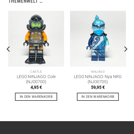
THEMENWELT …
CASTLE
NINJAGO
LEGO NINJAGO: Cole
LEGO NINJAGO: Nya NRG
(NJO0700)
(NJO0705)
4,95
€
59,95
€
IN DEN WARENKORB
IN DEN WARENKORB