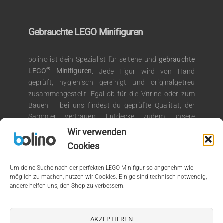
Gebrauchte LEGO Minifiguren
bolino ist dein Spezialist für seltene und
gebrauchte
®
LEGO
Minifiguren
. Jede Figur wird von Hand
geprüft, hygienisch gereinigt und originalgetreu
zusammengestellt. Egal ob für die Vitrine oder zum
Bauen – bei uns findest du geprüfte Qualität, der
Sammler vertrauen. Entdecke zudem unsere
®
Auswahl an LEGO
Kiloware für kreative
Wir verwenden
Bauprojekte.
Cookies
Um deine Suche nach der perfekten LEGO Minifigur so angenehm wie
möglich zu machen, nutzen wir Cookies. Einige sind technisch notwendig,
andere helfen uns, den Shop zu verbessern.
© 2026 by bolino.de
Kein Mehrwertsteuerausweis, da Kleinunternehmer nach §19
AKZEPTIEREN