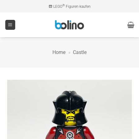
Zum
®
LEGO
Figuren kaufen
Inhalt
springen
Home
»
Castle