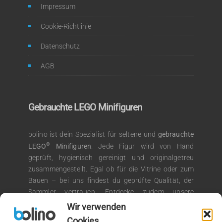
Impressum
Cookie-Richtlinie
Datenschutz
AGB
Gebrauchte LEGO Minifiguren
bolino ist dein Spezialist für seltene und
gebrauchte
®
LEGO
Minifiguren
. Jede Figur wird von Hand
geprüft, hygienisch gereinigt und originalgetreu
zusammengestellt. Egal ob für die Vitrine oder zum
Bauen – bei uns findest du geprüfte Qualität, der
Sammler vertrauen. Entdecke zudem unsere
®
Auswahl an LEGO
Kiloware für kreative
Wir verwenden
Bauprojekte.
Cookies