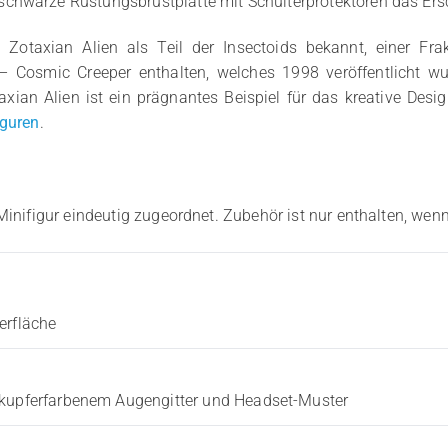
chwarze Rüstungsbrustplatte mit Schulterprotektoren das Ers
otaxian Alien als Teil der Insectoids bekannt, einer Frak
1 – Cosmic Creeper enthalten, welches 1998 veröffentlicht wu
ian Alien ist ein prägnantes Beispiel für das kreative Desig
iguren
.
Minifigur eindeutig zugeordnet. Zubehör ist nur enthalten, wenn
erfläche
 kupferfarbenem Augengitter und Headset-Muster