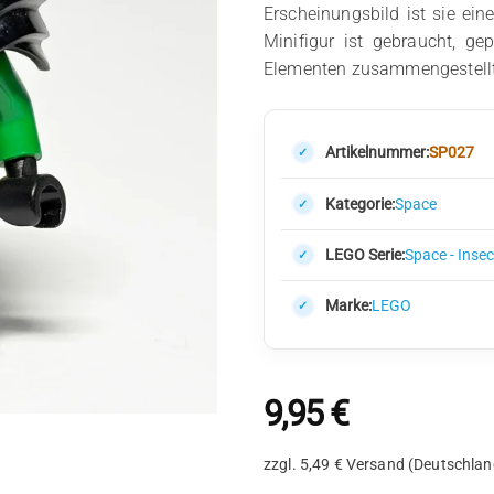
Erscheinungsbild ist sie ei
Minifigur ist gebraucht, ge
Elementen zusammengestellt
Artikelnummer:
SP027
Kategorie:
Space
LEGO Serie:
Space - Inse
Marke:
LEGO
9,95
€
zzgl. 5,49 € Versand (Deutschlan