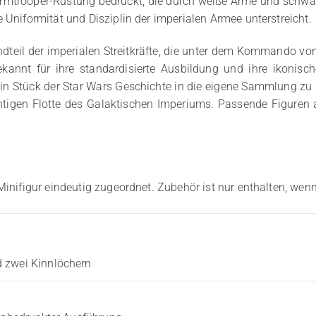
 Stormtrooper-Rüstung bedruckt, die durch weiße Arme und schwa
 Uniformität und Disziplin der imperialen Armee unterstreicht.
andteil der imperialen Streitkräfte, die unter dem Kommando v
kannt für ihre standardisierte Ausbildung und ihre ikonisch
n Stück der Star Wars Geschichte in die eigene Sammlung zu i
htigen Flotte des Galaktischen Imperiums. Passende Figuren 
Minifigur eindeutig zugeordnet. Zubehör ist nur enthalten, wenn
d zwei Kinnlöchern