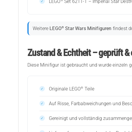
®
LEGO
Set 6211-1 – Imperial Star Destr
®
Weitere
LEGO
Star Wars Minifiguren
findest d
Zustand & Echtheit – geprüft & 
Diese Minifigur ist gebraucht und wurde einzeln g
®
Originale LEGO
Teile
Auf Risse, Farbabweichungen und Bes
Gereinigt und vollständig zusammenges