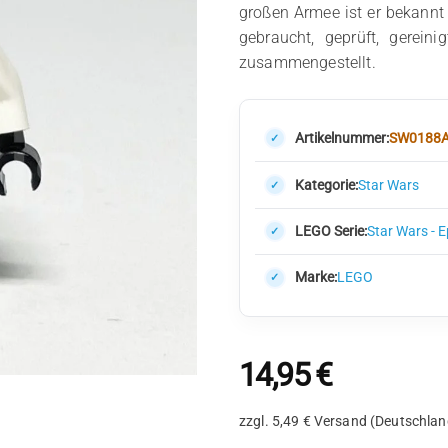
großen Armee ist er bekannt f
gebraucht, geprüft, gerein
zusammengestellt.
Artikelnummer:
SW0188
Kategorie:
Star Wars
LEGO Serie:
Star Wars - 
Marke:
LEGO
14,95
€
zzgl. 5,49 € Versand (Deutschlan