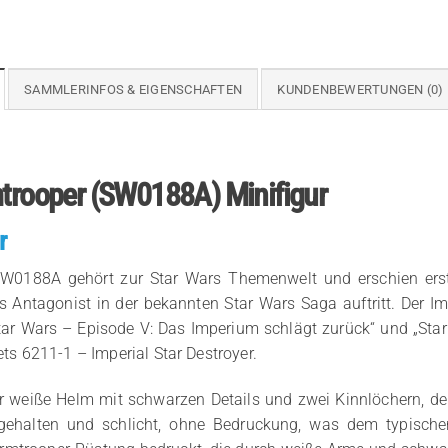
SAMMLERINFOS & EIGENSCHAFTEN
KUNDENBEWERTUNGEN (0)
mtrooper (SW0188A) Minifigur
r
 SW0188A gehört zur Star Wars Themenwelt und erschien erst
 Antagonist in der bekannten Star Wars Saga auftritt. Der Imp
tar Wars – Episode V: Das Imperium schlägt zurück“ und „Star 
ets 6211-1 – Imperial Star Destroyer.
r weiße Helm mit schwarzen Details und zwei Kinnlöchern, de
t gehalten und schlicht, ohne Bedruckung, was dem typisc