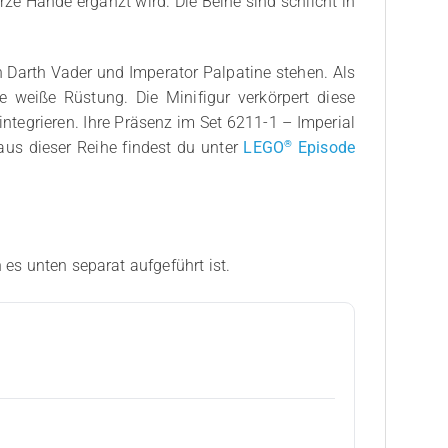
rze Hände ergänzt wird. Die Beine sind schlicht in
on Darth Vader und Imperator Palpatine stehen. Als
e weiße Rüstung. Die Minifigur verkörpert diese
ntegrieren. Ihre Präsenz im Set 6211-1 – Imperial
®
aus dieser Reihe findest du unter
LEGO
Episode
 es unten separat aufgeführt ist.