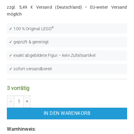
zzgl. 5,49 € Versand (Deutschland) • EU-weiter Versand
möglich
®
✓ 100 % Original LEGO
✓ geprüft & gereinigt
✓ exakt abgebildete Figur – kein Zufallsartikel
✓ sofort versandbereit
3 vorrätig
LEGO NINJAGO: Ghost Warrior Cowler (NJO0141) Menge
IN DEN WARENKORB
Warnhinweis: