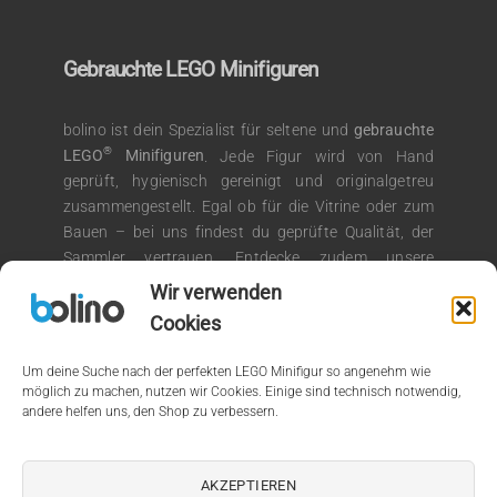
Gebrauchte LEGO Minifiguren
bolino ist dein Spezialist für seltene und
gebrauchte
®
LEGO
Minifiguren
. Jede Figur wird von Hand
geprüft, hygienisch gereinigt und originalgetreu
zusammengestellt. Egal ob für die Vitrine oder zum
Bauen – bei uns findest du geprüfte Qualität, der
Sammler vertrauen. Entdecke zudem unsere
®
Auswahl an LEGO
Kiloware für kreative
Wir verwenden
Bauprojekte.
Cookies
Um deine Suche nach der perfekten LEGO Minifigur so angenehm wie
möglich zu machen, nutzen wir Cookies. Einige sind technisch notwendig,
andere helfen uns, den Shop zu verbessern.
© 2026 by bolino.de
Kein Mehrwertsteuerausweis, da Kleinunternehmer nach §19
AKZEPTIEREN