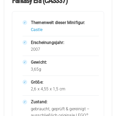
Fantasy Era (CAS337)
Themenwelt dieser Minifigur:
Castle
Erscheinungsjahr:
2007
Gewicht:
3,65g
Größe:
2,6 x 4,55 x 1,5 cm
Zustand:
gebraucht, geprüft & gereinigt –
®
ausschließlich originale LEGO