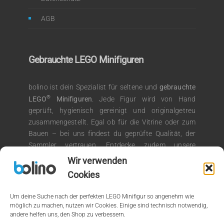
AGB
Gebrauchte LEGO Minifiguren
bolino ist dein Spezialist für seltene und
gebrauchte
®
LEGO
Minifiguren
. Jede Figur wird von Hand
geprüft, hygienisch gereinigt und originalgetreu
zusammengestellt. Egal ob für die Vitrine oder zum
Bauen – bei uns findest du geprüfte Qualität, der
Sammler vertrauen. Entdecke zudem unsere
®
Auswahl an LEGO
Kiloware für kreative
Wir verwenden
Bauprojekte.
Cookies
Um deine Suche nach der perfekten LEGO Minifigur so angenehm wie
möglich zu machen, nutzen wir Cookies. Einige sind technisch notwendig,
andere helfen uns, den Shop zu verbessern.