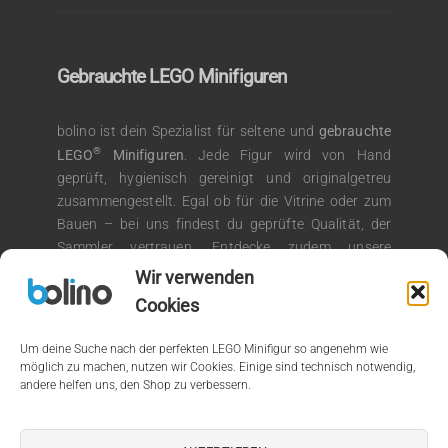
Gebrauchte LEGO Minifiguren
bolino ist dein Spezialist für seltene und
gebrauchte
®
LEGO
Minifiguren
. Jede Figur wird von Hand
geprüft, hygienisch gereinigt und originalgetreu
zusammengestellt. Egal ob für die Vitrine oder zum
Bauen – bei uns findest du geprüfte Qualität, der
Sammler vertrauen. Entdecke zudem unsere
®
Auswahl an LEGO
Kiloware für kreative
Wir verwenden
Bauprojekte.
Cookies
Um deine Suche nach der perfekten LEGO Minifigur so angenehm wie
möglich zu machen, nutzen wir Cookies. Einige sind technisch notwendig,
andere helfen uns, den Shop zu verbessern.
© 2026 by bolino.de