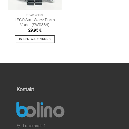
STAR WARS
LEGO Star Wars: Darth
Vader (SW0386)
29,95
€
IN DEN WARENKORB
Kontakt
Lutterbach 1