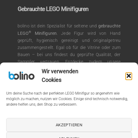
Gebrauchte LEGO Minifiguren
bolino ist dein Spezialist für seltene und
gebrauchte
®
LEGO
Minifiguren
. Jede Figur wird von Hand
geprüft, hygienisch gereinigt und originalgetreu
zusammengestellt. Egal ob für die Vitrine oder zum
Bauen – bei uns findest du geprüfte Qualität, der
Sammler vertrauen. Entdecke zudem unsere
®
Auswahl an LEGO
Kiloware für kreative
Wir verwenden
Bauprojekte.
Cookies
Um deine Suche nach der perfekten LEGO Minifigur so angenehm wie
möglich zu machen, nutzen wir Cookies. Einige sind technisch notwendig,
andere helfen uns, den Shop zu verbessern.
© 2026 by bolino.de
Kein Mehrwertsteuerausweis, da Kleinunternehmer nach §19
AKZEPTIEREN
(1) UStG.