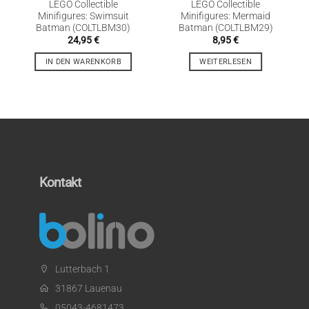
LEGO Collectible
LEGO Collectible
Minifigures: Swimsuit
Minifigures: Mermaid
Batman (COLTLBM30)
Batman (COLTLBM29)
24,95
€
8,95
€
IN DEN WARENKORB
WEITERLESEN
Kontakt
Lutterbach 1
31867 Lauenau
05043-4681473