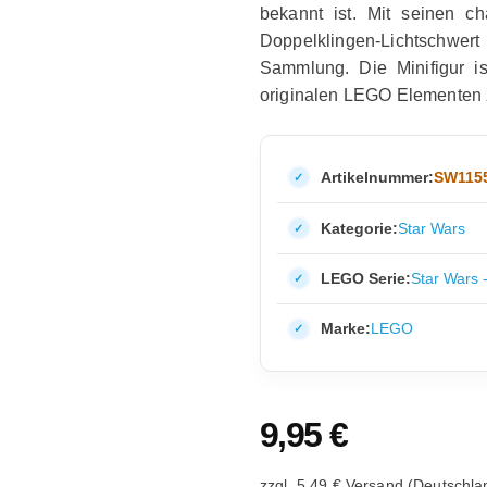
bekannt ist. Mit seinen c
Doppelklingen-Lichtschwert
Sammlung. Die Minifigur ist
originalen LEGO Elementen 
Artikelnummer:
SW115
Kategorie:
Star Wars
LEGO Serie:
Star Wars 
Marke:
LEGO
9,95
€
zzgl. 5,49 € Versand (Deutschla